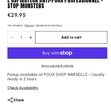
STOP MONSTERS
€29,95
Regular
price
Tax included.
Shipping
calculated at checkout.
Add to cart
Decrease
Increase
quantity
quantity
for
for
PEIGNE
PEIGNE
DE
DE
More payment options
RECHANGE
RECHANGE
ORIGINAL
ORIGINAL
Pickup available at
POUX SHOP MARSEILLE
- Usually
DE
DE
ready in 2 hours
L&#39;ASPIRATEUR
L&#39;ASPIRATEUR
Check Availability
ANTI-
ANTI-
POUX
POUX
PROFESSIONNEL
PROFESSIONNEL
Share
-
-
STOP
STOP