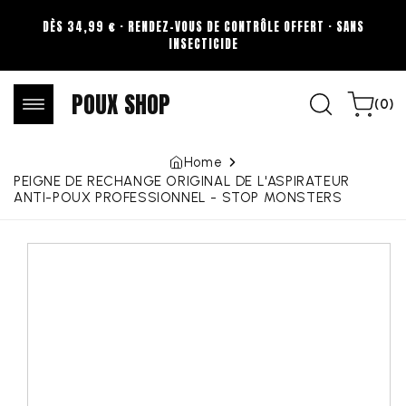
Skip to
DÈS 34,99 € · RENDEZ-VOUS DE CONTRÔLE OFFERT · SANS
content
INSECTICIDE
POUX SHOP
0
Cart
(0)
items
Home
PEIGNE DE RECHANGE ORIGINAL DE L'ASPIRATEUR
ANTI-POUX PROFESSIONNEL - STOP MONSTERS
Skip to
product
information