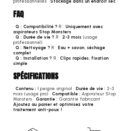
professionnelles •
Stockage dans un endroit sec
FAQ
•
Q : Compatibilité ?
R :
Uniquement avec
aspirateurs Stop Monsters
•
Q : Durée de vie ?
R :
2-3 mois
(usage
professionnel)
•
Q : Nettoyage ?
R :
Eau + savon
,
séchage
complet
•
Q : Installation ?
R :
Clips rapides
,
fixation
simple
SPÉCIFICATIONS
•
Contenu :
1 peigne original •
Durée de vie :
2-3
mois (usage pro) •
Compatible :
Aspirateur Stop
Monsters •
Garantie :
Garantie fabricant
Ajoutez au panier et optimisez votre
traitement anti-poux !