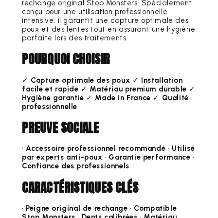
rechange original Stop Monsters. Spécialement
conçu pour une utilisation professionnelle
intensive, il garantit une capture optimale des
poux et des lentes tout en assurant une hygiène
parfaite lors des traitements.
POURQUOI CHOISIR
✓
Capture optimale des poux
✓
Installation
facile et rapide
✓
Matériau premium durable
✓
Hygiène garantie
✓
Made in France
✓
Qualité
professionnelle
PREUVE SOCIALE
•
Accessoire professionnel recommandé
•
Utilisé
par experts anti-poux
•
Garantie performance
•
Confiance des professionnels
CARACTÉRISTIQUES CLÉS
•
Peigne original de rechange
•
Compatible
Stop Monsters
•
Dents calibrées
•
Matériau