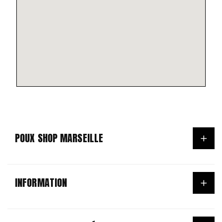
POUX SHOP MARSEILLE
ACCUEIL
INFORMATION
ANTI-POUX ET LENTES
NOS PRODUITS
Conditions Générales d'utilisation & de vente
POINT RELAIS