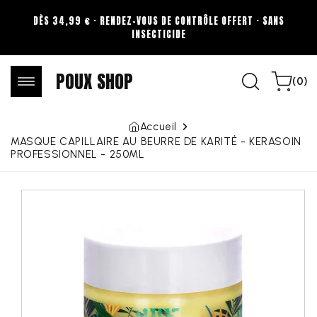
Aller au
DÈS 34,99 € · RENDEZ-VOUS DE CONTRÔLE OFFERT · SANS
contenu
INSECTICIDE
POUX SHOP
0
Panier
(0)
article
Accueil
MASQUE CAPILLAIRE AU BEURRE DE KARITÉ - KERASOIN
PROFESSIONNEL - 250ML
Aller aux
informations
sur le
produit