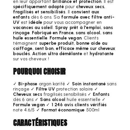
en leur apportant
brillance et protection
. Il est
spécifiquement adapté
pour
cheveux secs
,
fragilisés et sensibilisés
. Il
convient aux
enfants
dès 6 ans. Sa
formule avec filtre anti-
UV
est
idéale
pour vous accompagner en
vacances au soleil
.
Spray prêt à l'emploi
,
sans
rinçage
.
Fabriqué en France
,
sans alcool
,
sans
huile essentielle
.
Formule vegan
. Clients
témoignent
superbe produit
,
bonne aide au
coiffage
,
sent bon
,
efficace même sur cheveux
bouclés
.
Action ultra démêlante
et
hydratante
sur vos cheveux !
POURQUOI CHOISIR
✓
Bi-phase
argan karité ✓
Soin instantané
sans
rinçage ✓
Filtre UV
protection solaire ✓
Cheveux secs
fragilisés sensibilisés ✓
Enfants
dès 6 ans ✓
Sans alcool
huile essentielle ✓
Formule vegan
✓
1 246 avis clients vérifiés
note 4.6/5 ✓
Format économique
500ml
CARACTÉRISTIQUES