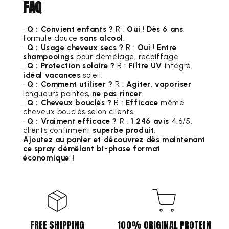
FAQ
•
Q : Convient enfants ?
R :
Oui
!
Dès 6 ans
,
formule douce
sans alcool
.
•
Q : Usage cheveux secs ?
R :
Oui
!
Entre
shampooings
pour démêlage, recoiffage.
•
Q : Protection solaire ?
R :
Filtre UV
intégré,
idéal vacances
soleil.
•
Q : Comment utiliser ?
R :
Agiter
,
vaporiser
longueurs pointes,
ne pas rincer
.
•
Q : Cheveux bouclés ?
R :
Efficace
même
cheveux bouclés selon clients.
•
Q : Vraiment efficace ?
R :
1 246 avis
4.6/5,
clients confirment
superbe produit
.
Ajoutez au panier et découvrez dès maintenant
ce spray démêlant bi-phase format
économique !
FREE SHIPPING
100% ORIGINAL PROTEIN