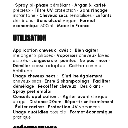
•
Spray bi-phase
démêlant •
Argan & karité
précieux •
Filtre UV
protection •
Sans rinçage
instantané •
Cheveux secs
sensibilisés •
Enfants
dès 6 ans •
Sans alcool
vegan •
Format
économique
500ml •
Made in France
UTILISATION
Application cheveux lavés :
•
Bien agiter
mélanger 2 phases •
Vaporiser
cheveux lavés
essorés •
Longueurs et pointes
•
Ne pas rincer
•
Démêler
brosse adaptée •
Coiffer
comme
habitude
Usage cheveux secs :
•
S'utilise également
cheveux secs •
Entre 2 shampooings
•
Faciliter
démêlage
•
Recoiffer cheveux
•
Dès 6 ans
•
Spray prêt emploi
Conseils application :
•
Agiter avant
chaque
usage •
Distance 20cm
•
Répartir uniformément
•
Éviter racines
•
Protection UV
vacances •
Usage quotidien
possible •
Format économique
pratique