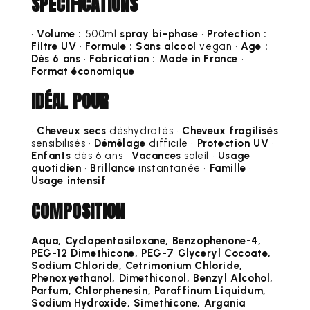
SPÉCIFICATIONS
•
Volume :
500ml
spray bi-phase
•
Protection :
Filtre UV
•
Formule :
Sans alcool
vegan •
Age :
Dès 6 ans
•
Fabrication :
Made in France
•
Format économique
IDÉAL POUR
•
Cheveux secs
déshydratés •
Cheveux fragilisés
sensibilisés •
Démêlage
difficile •
Protection UV
•
Enfants
dès 6 ans •
Vacances
soleil •
Usage
quotidien
•
Brillance
instantanée •
Famille
•
Usage intensif
COMPOSITION
Aqua, Cyclopentasiloxane, Benzophenone-4,
PEG-12 Dimethicone, PEG-7 Glyceryl Cocoate,
Sodium Chloride, Cetrimonium Chloride,
Phenoxyethanol, Dimethiconol, Benzyl Alcohol,
Parfum, Chlorphenesin, Paraffinum Liquidum,
Sodium Hydroxide, Simethicone, Argania