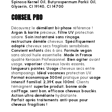
Spinosa Kernel Oil, Butyrospermum Parkii Oil,
Glycerin, CI 19140, CI 14700
CONSEIL PRO
Découvrez le
démêlant bi-phase
référence !
Argan & karité
précieux,
filtre UV
protection
solaire.
Soin instantané sans rinçage
,
restructure démêle
cheveux.
Spécifiquement
adapté
cheveux secs fragilisés sensibilisés.
Convient enfants
dès 6 ans.
Formule vegan
sans alcool huile essentielle.
Made in France
qualité Kerasoin Professionnel.
Bien agiter
avant
usage,
vaporiser
cheveux lavés essorés,
longueurs pointes
.
Usage
cheveux secs entre
shampooings.
Idéal vacances
protection UV.
Format économique 500ml
pratique pour
usage
intensif familial
.
2,39€ aux 100ml
. Clients
témoignent
superbe produit
,
bonne aide
coiffage
,
sent bon
,
efficace cheveux bouclés
.
Action ultra démêlante
hydratante.
Parfait après traitements anti-poux pour
cheveux fragilisés !