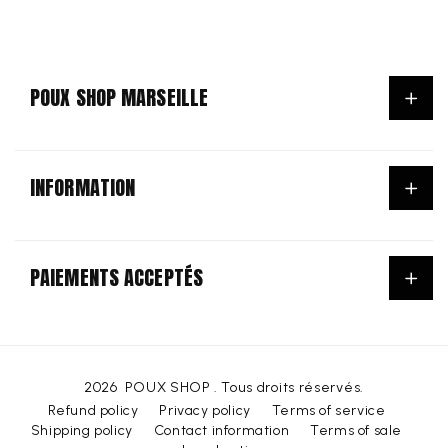
POUX SHOP MARSEILLE
ACCUEIL
INFORMATION
ANTI-POUX ET LENTES
NOS PRODUITS
General conditions of use & sale
POINT RELAIS
PAIEMENTS ACCEPTÉS
Legal Notice
CONSIGNE À BAGAGES
Data protection policy
Payment
SERVICES PRATIQUES
methods
NOS HORAIRES
CONTACT & ACCÈS
2026
POUX SHOP
. Tous droits réservés.
C
L
Refund policy
Privacy policy
Terms of service
EUR €
English
O
Shipping policy
Contact information
Terms of sale
A