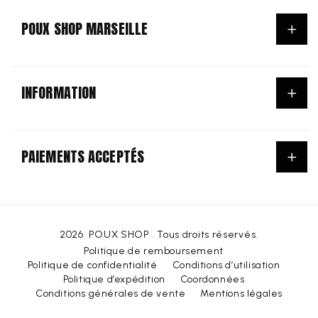
POUX SHOP MARSEILLE
ACCUEIL
INFORMATION
ANTI-POUX ET LENTES
NOS PRODUITS
Conditions Générales d'utilisation & de vente
POINT RELAIS
PAIEMENTS ACCEPTÉS
Mentions légales
CONSIGNE À BAGAGES
Politique de protection des données
Méthodes
SERVICES PRATIQUES
de
NOS HORAIRES
paiement
CONTACT & ACCÈS
2026
POUX SHOP
. Tous droits réservés.
P
L
Politique de remboursement
EUR €
Français
A
Politique de confidentialité
Conditions d’utilisation
A
Politique d’expédition
Coordonnées
Y
N
Conditions générales de vente
Mentions légales
S
G