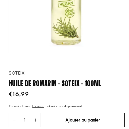
SOTEIX
HUILE DE ROMARIN - SOTEIX - 100ML
€16,99
Prix
régulier
Taxes incluses.
Livraison
calculée lors du paiement.
Ajouter au panier
Diminuer
Augmenter