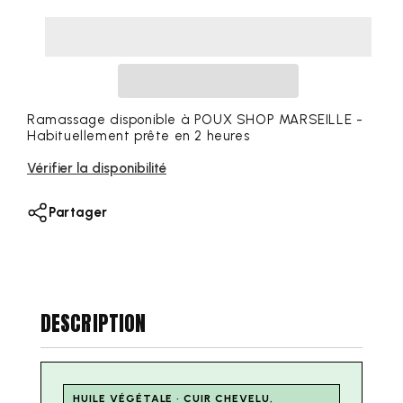
la
la
quantité
quantité
pour
pour
HUILE
HUILE
DE
DE
ROMARIN
ROMARIN
-
-
Ramassage disponible à
POUX SHOP MARSEILLE
-
Habituellement prête en 2 heures
SOTEIX
SOTEIX
-
-
Vérifier la disponibilité
100ML
100ML
Partager
DESCRIPTION
HUILE VÉGÉTALE · CUIR CHEVELU,