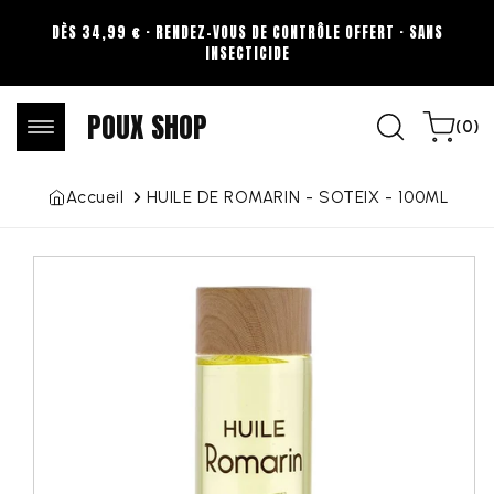
Aller au
DÈS 34,99 € · RENDEZ-VOUS DE CONTRÔLE OFFERT · SANS
contenu
INSECTICIDE
POUX SHOP
0
Panier
(0)
article
Accueil
HUILE DE ROMARIN - SOTEIX - 100ML
Aller aux
informations
sur le
produit