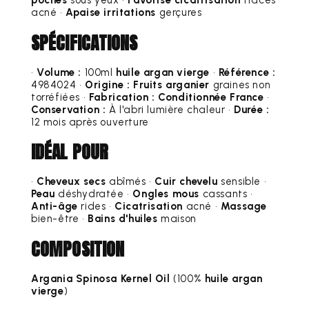
poches
sous yeux •
Favorise cicatrisation
traces
acné •
Apaise irritations
gerçures
SPÉCIFICATIONS
•
Volume :
100ml
huile argan vierge
•
Référence :
4984024 •
Origine :
Fruits arganier
graines non
torréfiées •
Fabrication :
Conditionnée France
•
Conservation :
À l'abri lumière chaleur •
Durée :
12 mois après ouverture
IDÉAL POUR
•
Cheveux secs
abîmés •
Cuir chevelu
sensible •
Peau
déshydratée •
Ongles mous
cassants •
Anti-âge
rides •
Cicatrisation
acné •
Massage
bien-être •
Bains d'huiles
maison
COMPOSITION
Argania Spinosa Kernel Oil
(100%
huile argan
vierge
)