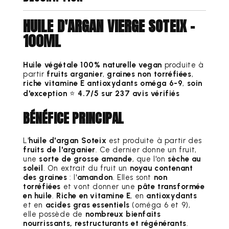
HUILE D'ARGAN VIERGE SOTEIX -
100ML
Huile végétale 100% naturelle vegan
produite à
partir
fruits arganier
,
graines non torréfiées
,
riche vitamine E antioxydants oméga 6-9
,
soin
d'exception
⭐️
4.7/5 sur 237 avis vérifiés
BÉNÉFICE PRINCIPAL
L'
huile d'argan Soteix
est produite à partir des
fruits de l'arganier
. Ce dernier donne un fruit,
une
sorte de grosse amande
, que l'on
sèche au
soleil
. On extrait du fruit un
noyau contenant
des graines
: l'
amandon
. Elles sont
non
torréfiées
et vont donner une
pâte transformée
en huile
.
Riche en vitamine E
, en
antioxydants
et en
acides gras essentiels
(oméga 6 et 9),
elle possède de
nombreux bienfaits
nourrissants, restructurants et régénérants
.