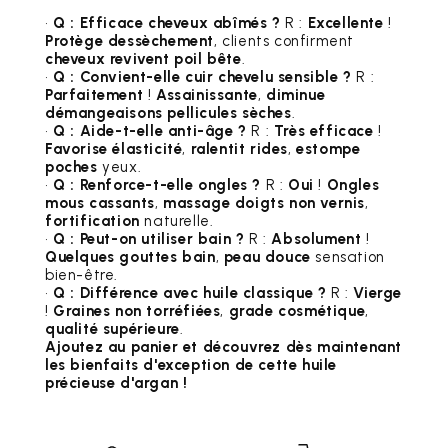
•
Q : Efficace cheveux abîmés ?
R :
Excellente
!
Protège dessèchement
, clients confirment
cheveux revivent poil bête
.
•
Q : Convient-elle cuir chevelu sensible ?
R :
Parfaitement
!
Assainissante
,
diminue
démangeaisons pellicules sèches
.
•
Q : Aide-t-elle anti-âge ?
R :
Très efficace
!
Favorise élasticité
,
ralentit rides
,
estompe
poches
yeux.
•
Q : Renforce-t-elle ongles ?
R :
Oui
!
Ongles
mous cassants
,
massage doigts non vernis
,
fortification
naturelle.
•
Q : Peut-on utiliser bain ?
R :
Absolument
!
Quelques gouttes bain
,
peau douce
sensation
bien-être.
•
Q : Différence avec huile classique ?
R :
Vierge
!
Graines non torréfiées
,
grade cosmétique
,
qualité supérieure
.
Ajoutez au panier et découvrez dès maintenant
les bienfaits d'exception de cette huile
précieuse d'argan !