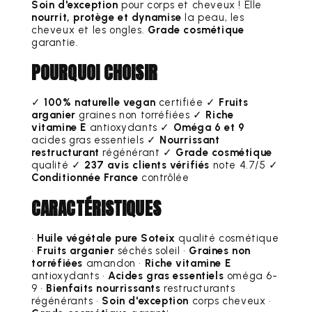
Soin d'exception
pour corps et cheveux ! Elle
nourrit, protège et dynamise
la peau, les
cheveux et les ongles.
Grade cosmétique
garantie.
POURQUOI CHOISIR
✓
100% naturelle vegan
certifiée ✓
Fruits
arganier
graines non torréfiées ✓
Riche
vitamine E
antioxydants ✓
Oméga 6 et 9
acides gras essentiels ✓
Nourrissant
restructurant
régénérant ✓
Grade cosmétique
qualité ✓
237 avis clients vérifiés
note 4.7/5 ✓
Conditionnée France
contrôlée
CARACTÉRISTIQUES
•
Huile végétale pure Soteix
qualité cosmétique
•
Fruits arganier
séchés soleil •
Graines non
torréfiées
amandon •
Riche vitamine E
antioxydants •
Acides gras essentiels
oméga 6-
9 •
Bienfaits nourrissants
restructurants
régénérants •
Soin d'exception
corps cheveux •