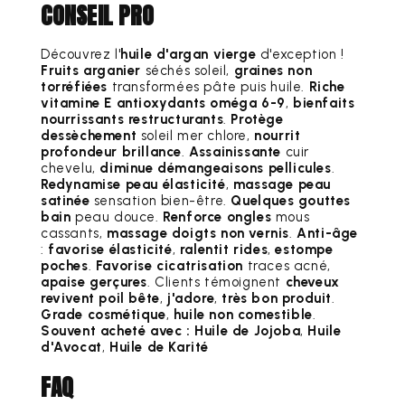
CONSEIL PRO
Découvrez l'
huile d'argan vierge
d'exception !
Fruits arganier
séchés soleil,
graines non
torréfiées
transformées pâte puis huile.
Riche
vitamine E antioxydants oméga 6-9
,
bienfaits
nourrissants restructurants
.
Protège
dessèchement
soleil mer chlore,
nourrit
profondeur brillance
.
Assainissante
cuir
chevelu,
diminue démangeaisons pellicules
.
Redynamise peau élasticité
,
massage peau
satinée
sensation bien-être.
Quelques gouttes
bain
peau douce.
Renforce ongles
mous
cassants,
massage doigts non vernis
.
Anti-âge
:
favorise élasticité
,
ralentit rides
,
estompe
poches
.
Favorise cicatrisation
traces acné,
apaise gerçures
. Clients témoignent
cheveux
revivent poil bête
,
j'adore
,
très bon produit
.
Grade cosmétique
,
huile non comestible
.
Souvent acheté avec :
Huile de Jojoba
,
Huile
d'Avocat
,
Huile de Karité
FAQ