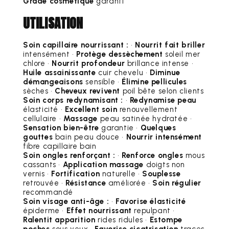
Grade cosmétique
garanti
UTILISATION
Soin capillaire nourrissant :
•
Nourrit fait briller
intensément •
Protège dessèchement
soleil mer
chlore •
Nourrit profondeur
brillance intense •
Huile assainissante
cuir chevelu •
Diminue
démangeaisons
sensible •
Élimine pellicules
sèches •
Cheveux revivent
poil bête selon clients
Soin corps redynamisant :
•
Redynamise peau
élasticité •
Excellent soin
renouvellement
cellulaire •
Massage
peau satinée hydratée •
Sensation bien-être
garantie •
Quelques
gouttes
bain peau douce •
Nourrir intensément
fibre capillaire bain
Soin ongles renforçant :
•
Renforce ongles
mous
cassants •
Application massage
doigts non
vernis •
Fortification
naturelle •
Souplesse
retrouvée •
Résistance
améliorée •
Soin régulier
recommandé
Soin visage anti-âge :
•
Favorise élasticité
épiderme •
Effet nourrissant
repulpant •
Ralentit apparition
rides ridules •
Estompe