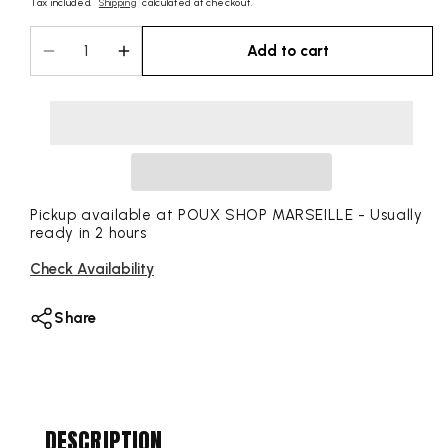
Tax included.
Shipping
calculated at checkout.
Add to cart
Decrease
Increase
quantity
quantity
for
for
HUILE
HUILE
D&#39;ARGAN
D&#39;ARGAN
VIERGE
VIERGE
-
-
100%
100%
Pickup available at
POUX SHOP MARSEILLE
- Usually
ready in 2 hours
NATURELLE
NATURELLE
100%
100%
Check Availability
VEGAN
VEGAN
100%
100%
Share
FABRIQUÉ
FABRIQUÉ
EN
EN
FRANCE
FRANCE
-
-
100ML
100ML
DESCRIPTION