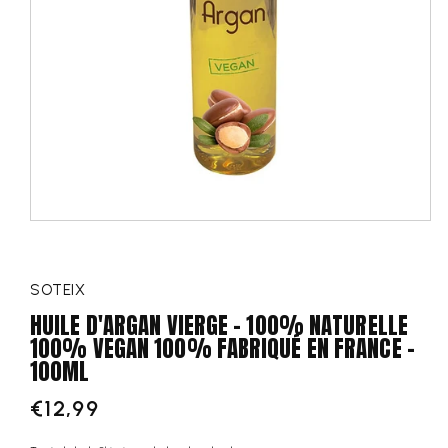
SOTEIX
HUILE D'ARGAN VIERGE - 100% NATURELLE
100% VEGAN 100% FABRIQUÉ EN FRANCE -
100ML
€12,99
Regular
price