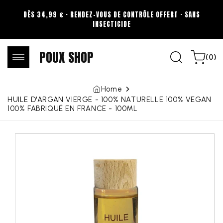
Skip to
DÈS 34,99 € · RENDEZ-VOUS DE CONTRÔLE OFFERT · SANS
content
INSECTICIDE
POUX SHOP
0
Cart
(0)
items
Home
HUILE D'ARGAN VIERGE - 100% NATURELLE 100% VEGAN
100% FABRIQUÉ EN FRANCE - 100ML
Skip to
product
information