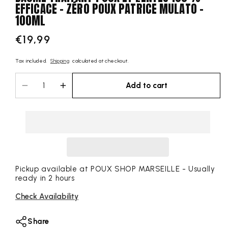
EFFICACE - ZÉRO POUX PATRICE MULATO -
100ML
€19,99
Regular
price
Tax included.
Shipping
calculated at checkout.
Add to cart
Decrease
Increase
quantity
quantity
for
for
BAUME
BAUME
TRAITANT
TRAITANT
POUX
POUX
ET
ET
LENTES
LENTES
Pickup available at
POUX SHOP MARSEILLE
- Usually
ready in 2 hours
100%
100%
EFFICACE
EFFICACE
Check Availability
-
-
ZÉRO
ZÉRO
Share
POUX
POUX