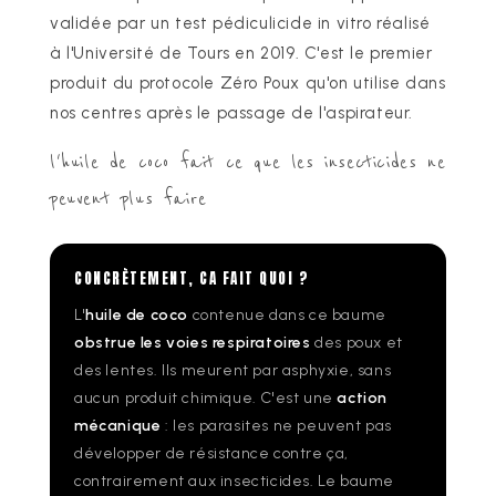
validée par un test pédiculicide in vitro réalisé
à l'Université de Tours en 2019. C'est le premier
produit du protocole Zéro Poux qu'on utilise dans
nos centres après le passage de l'aspirateur.
l'huile de coco fait ce que les insecticides ne
peuvent plus faire
CONCRÈTEMENT, CA FAIT QUOI ?
L'
huile de coco
contenue dans ce baume
obstrue les voies respiratoires
des poux et
des lentes. Ils meurent par asphyxie, sans
aucun produit chimique. C'est une
action
mécanique
: les parasites ne peuvent pas
développer de résistance contre ça,
contrairement aux insecticides. Le baume