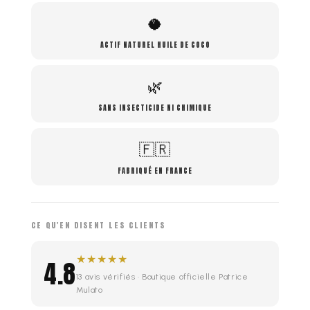
🥥
ACTIF NATUREL HUILE DE COCO
🌿
SANS INSECTICIDE NI CHIMIQUE
🇫🇷
FABRIQUÉ EN FRANCE
CE QU'EN DISENT LES CLIENTS
★★★★★
4.8
13 avis vérifiés · Boutique officielle Patrice
Mulato