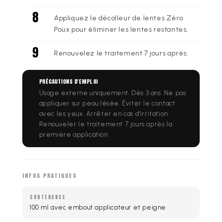
Appliquez le décolleur de lentes Zéro
Poux pour éliminer les lentes restantes.
Renouvelez le traitement 7 jours après.
PRÉCAUTIONS D'EMPLOI
⚠️
Usage externe uniquement. Dès 3 ans. Ne pas
appliquer sur peau lésée. Éviter le contact
avec les yeux. Arrêter en cas d'irritation.
Renouveler le traitement 7 jours après la
première application.
INFOS PRATIQUES
CONTENANCE
100 ml avec embout applicateur et peigne