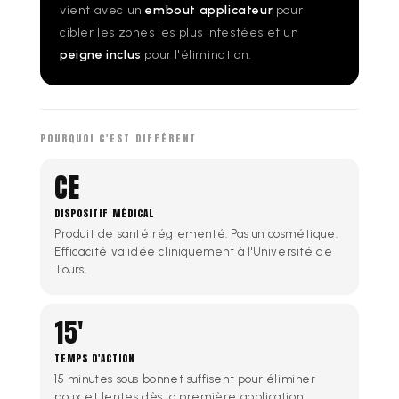
vient avec un
embout applicateur
pour
cibler les zones les plus infestées et un
peigne inclus
pour l'élimination.
POURQUOI C'EST DIFFÉRENT
CE
DISPOSITIF MÉDICAL
Produit de santé réglementé. Pas un cosmétique.
Efficacité validée cliniquement à l'Université de
Tours.
15'
TEMPS D'ACTION
15 minutes sous bonnet suffisent pour éliminer
poux et lentes dès la première application.