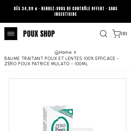
Skip to
DÈS 34,99 € · RENDEZ-VOUS DE CONTRÔLE OFFERT · SANS
content
INSECTICIDE
POUX SHOP
0
Cart
(0)
items
Home
BAUME TRAITANT POUX ET LENTES 100% EFFICACE -
ZÉRO POUX PATRICE MULATO - 100ML
Skip to
product
information