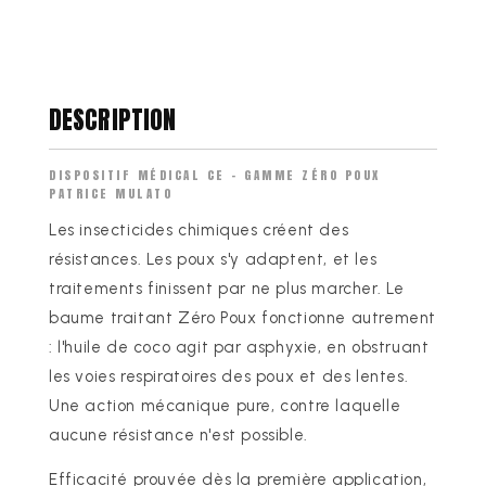
PATRICE
PATRICE
MULATO
MULATO
-
-
100ML
100ML
DESCRIPTION
DISPOSITIF MÉDICAL CE - GAMME ZÉRO POUX
PATRICE MULATO
Les insecticides chimiques créent des
résistances. Les poux s'y adaptent, et les
traitements finissent par ne plus marcher. Le
baume traitant Zéro Poux fonctionne autrement
: l'huile de coco agit par asphyxie, en obstruant
les voies respiratoires des poux et des lentes.
Une action mécanique pure, contre laquelle
aucune résistance n'est possible.
Efficacité prouvée dès la première application,