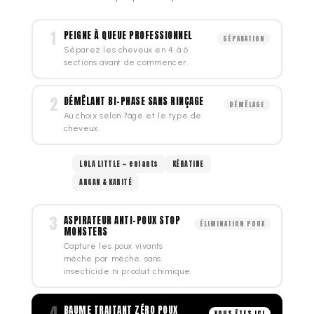
1
PEIGNE À QUEUE PROFESSIONNEL
SÉPARATION
Séparez les cheveux en 4 à 6
sections avant de commencer.
2
DÉMÊLANT BI-PHASE SANS RINÇAGE
DÉMÊLAGE
Au choix selon l'âge et le type de
cheveux.
LOLA LITTLE — enfants
KÉRATINE
ARGAN & KARITÉ
3
ASPIRATEUR ANTI-POUX STOP
ÉLIMINATION POUX
MONSTERS
Capture les poux vivants
mèche par mèche, sans
insecticide ni produit chimique.
4
BAUME TRAITANT ZÉRO POUX
VOUS ÊTES ICI