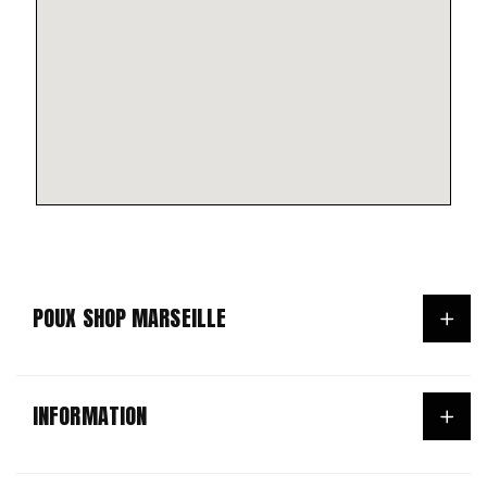
POUX SHOP MARSEILLE
ACCUEIL
INFORMATION
ANTI-POUX ET LENTES
NOS PRODUITS
General conditions of use & sale