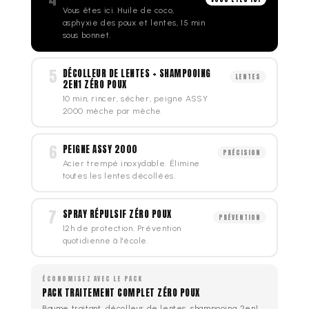
Vous êtes ici. Huile de coco,
asphyxie des poux et lentes, 15 min
sous bonnet.
5
DÉCOLLEUR DE LENTES + SHAMPOOING
LENTES
2EN1 ZÉRO POUX
10 min, rincer, sécher, peigne ASSY
2000 mèche par mèche.
6
PEIGNE ASSY 2000
PRÉCISION
Acier trempé inoxydable. Élimine
toutes les lentes décollées.
7
SPRAY RÉPULSIF ZÉRO POUX
PRÉVENTION
12h de protection. Prévention
quotidienne à l'école.
ÉCONOMISEZ AVEC LE PACK
PACK TRAITEMENT COMPLET ZÉRO POUX
Baume traitant, décolleur de lentes, shampooing 2en1,