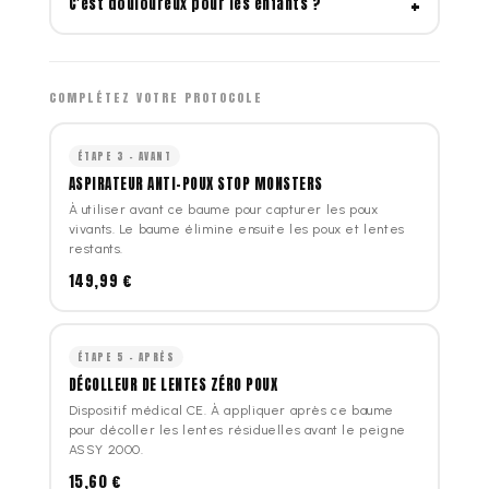
+
C'est douloureux pour les enfants ?
élimine cette seconde génération avant
ce baume, on utilise le décolleur de lentes
qui capture les poux vivants. Le baume traitant
qu'elle ne se reproduise.
Zéro Poux suivi du peigne ASSY 2000 pour
élimine les poux restants et les lentes par
Non. Le baume a une texture onctueuse et
éliminer les lentes résiduelles. C'est le
asphyxie. Ensuite on enchaîne avec le
s'applique sans douleur. L'embout applicateur
protocole complet.
décolleur de lentes et le peigne ASSY 2000.
COMPLÉTEZ VOTRE PROTOCOLE
permet de cibler les zones infestées sans
frotter. Le bonnet inclus facilite le temps de
pose de 15 minutes.
ÉTAPE 3 - AVANT
ASPIRATEUR ANTI-POUX STOP MONSTERS
À utiliser avant ce baume pour capturer les poux
vivants. Le baume élimine ensuite les poux et lentes
restants.
149,99 €
ÉTAPE 5 - APRÈS
DÉCOLLEUR DE LENTES ZÉRO POUX
Dispositif médical CE. À appliquer après ce baume
pour décoller les lentes résiduelles avant le peigne
ASSY 2000.
15,60 €