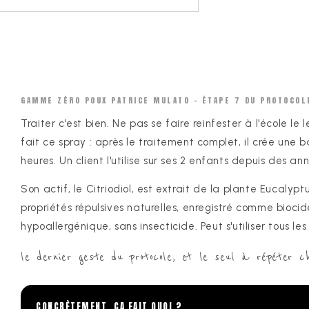
-
100ML
GAMME ZÉRO POUX PATRICE MULATO - ÉTAPE 7 DU PROTOCOL
Traiter c'est bien. Ne pas se faire reinfester à l'école 
fait ce spray : après le traitement complet, il crée une b
heures. Un client l'utilise sur ses 2 enfants depuis des a
Son actif, le Citriodiol, est extrait de la plante Eucaly
propriétés répulsives naturelles, enregistré comme biocide 
hypoallergénique, sans insecticide. Peut s'utiliser tous le
le dernier geste du protocole, et le seul à répéter 
CONCRÈTEMENT, CA FAIT QUOI ?