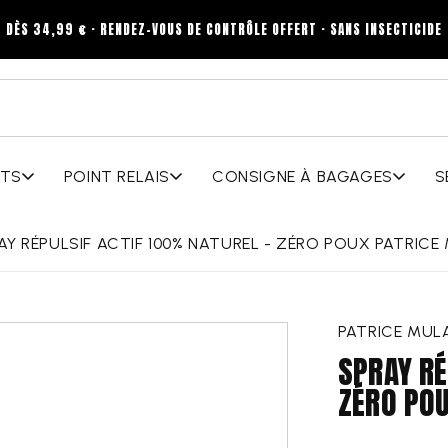
DÈS 34,99 € · RENDEZ-VOUS DE CONTRÔLE OFFERT · SANS INSECTICIDE
ITS
POINT RELAIS
CONSIGNE À BAGAGES
S
AY RÉPULSIF ACTIF 100% NATUREL - ZÉRO POUX PATRICE
Aller aux
PATRICE MUL
informations
sur le
SPRAY RÉ
produit
ZÉRO POU