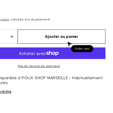
vraison
calculée lors du paiement.
Ajouter au panier
Augmenter
la
quantité
Order now
pour
SPRAY
RÉPULSIF
Plus de moyens de paiement
ACTIF
100%
sponible à
POUX SHOP MARSEILLE
- Habituellement
ures
NATUREL
-
nibilité
ZÉRO
POUX
PATRICE
MULATO