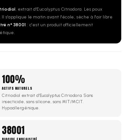
triodiol
, extrait d'Eucalyptus Citriodora. Les poux
l s'applique le matin avant l'école, sèche à l'air libre
tré n° 38001
: c'est un produit officiellement
métique.
100%
ACTIFS NATURELS
Citriodiol extrait d'Eucalyptus Citriodora. Sans
insecticide, sans silicone, sans MIT/MCIT.
Hypoallergénique.
38001
BIOCIDE ENREGISTRÉ