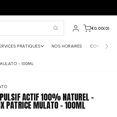
Se
0
Panier
€0,00
(0)
connecter
article
ERVICES PRATIQUES
NOS HORAIRES
CONTACT &
 MULATO - 100ML
ATO
PULSIF ACTIF 100% NATUREL -
X PATRICE MULATO - 100ML