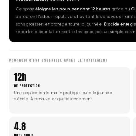
Ce spray
éloigne les poux pendant 12 heures
grâce au
Ci
détectent l'odeur répulsive et évitent les cheveux traités. I
sans graisser, et protège toute la journée.
Biocide enregis
répertorié pour lutter contre les poux, pas un simple cos
POURQUOI C'EST ESSENTIEL APRÈS LE TRAITEMENT
12h
DE PROTECTION
Une application le matin protège toute la journée
d'école. À renouveler quotidiennement.
4.8
NOTE SUR 5