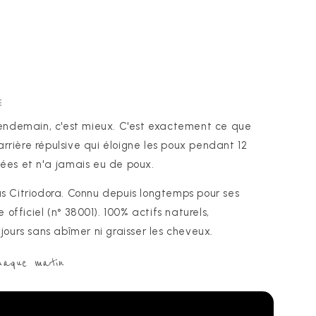
-
100ML
E
le lendemain, c'est mieux. C'est exactement ce que
arrière répulsive qui éloigne les poux pendant 12
nnées et n'a jamais eu de poux.
ptus Citriodora. Connu depuis longtemps pour ses
officiel (n° 38001). 100% actifs naturels,
s jours sans abîmer ni graisser les cheveux.
chaque matin