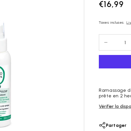
€16,99
Prix
régulier
Taxes incluses.
Li
Diminuer
la
quantité
pour
SPRAY
RÉPULSIF
ACTIF
100%
Ramassage di
prête en 2 he
NATUREL
-
Vérifier la dispo
ZÉRO
POUX
PATRICE
Partager
MULATO