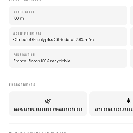
CONTENANCE
100 ml
ACTIF PRINCIPAL
Citriodiol (Eucalyptus Citriodora) 2,8% m/m
FABRICATION
France, flacon 100% recyclable
ENGAGEMENTS
🌿
🌲
100% ACTIFS NATURELS HYPOALLERGÉNIQUE
CITRIODIOL EUCALYPTUS