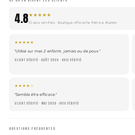
CE QU'EN DISENT LES CLIENTS
4.8
★★★★★
10 avis vérifiés · Boutique officielle Patrice Mulato
★★★★★
"Utilisé sur mes 2 enfants, jamais eu de poux."
CLIENT VÉRIFIÉ · AOÛT 2024 · AVIS VÉRIFIÉ
★★★★☆
"Semble être efficace."
CLIENT VÉRIFIÉ · MAI 2020 · AVIS VÉRIFIÉ
QUESTIONS FRÉQUENTES